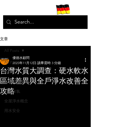
文章
All Posts
優德水顧問
All Posts
2025年11月12日
讀畢需時 3 分鐘
台灣水質大調查：硬水軟水
軟水
區域差異與全戶淨水改善全
前置雜質過濾
攻略
全屋除氯
全屋淨水概念
用水安全