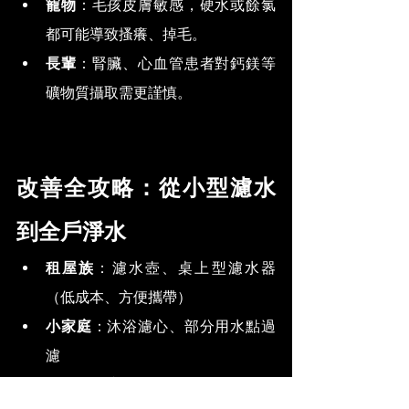
寵物
：毛孩皮膚敏感，硬水或餘氯
都可能導致搔癢、掉毛。
長輩
：腎臟、心血管患者對鈣鎂等
礦物質攝取需更謹慎。
改善全攻略：從小型濾水
到全戶淨水
租屋族
：濾水壺、桌上型濾水器
（低成本、方便攜帶）
小家庭
：沐浴濾心、部分用水點過
濾
長期自有宅
：全戶淨水系統（一次