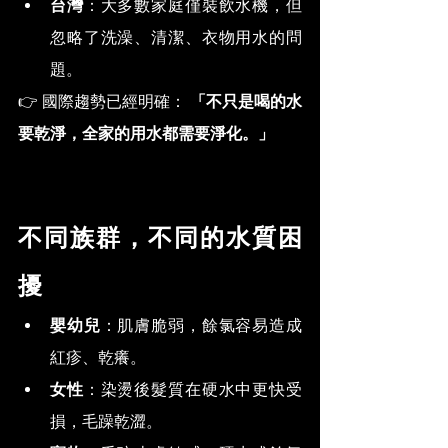
台灣
：大多數家庭僅裝飲水機，但
忽略了洗澡、清潔、衣物用水的問
題。
👉 國際趨勢已經明確： 
「不只是喝的水
要乾淨，全家的用水都需要淨化。」
不同族群，不同的水質困
擾
嬰幼兒
：肌膚脆弱，餘氯容易造成
紅疹、乾癢。
女性
：染燙後髮質在硬水中更快受
損，毛躁乾澀。