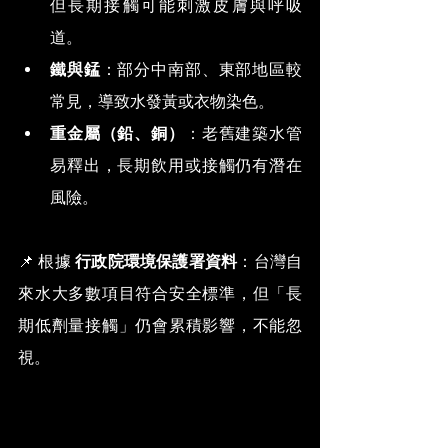
但長期接觸可能刺激皮膚與呼吸
道。
鐵與錳
：部分中南部、東部地區較
常見，導致水發黃或衣物染色。
重金屬（鉛、銅）
：老舊建築水管
易釋出，長期飲用或接觸仍有潛在
風險。
📌 根據 
行政院環境保護署資料
：台灣自
來水大多數項目符合安全標準，但「長
期低劑量接觸」仍會累積影響，不能忽
視。