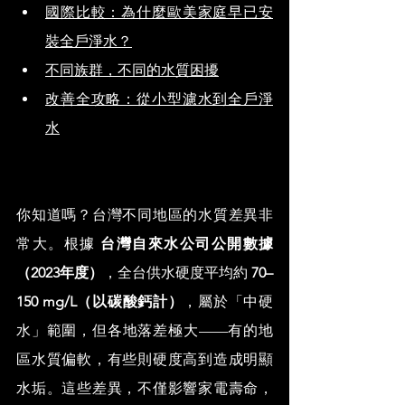
國際比較：為什麼歐美家庭早已安
裝全戶淨水？
不同族群，不同的水質困擾
改善全攻略：從小型濾水到全戶淨
水
你知道嗎？台灣不同地區的水質差異非
常大。根據 
台灣自來水公司公開數據
（2023年度）
，全台供水硬度平均約 
70–
150 mg/L（以碳酸鈣計）
，屬於「中硬
水」範圍，但各地落差極大——有的地
區水質偏軟，有些則硬度高到造成明顯
水垢。這些差異，不僅影響家電壽命，