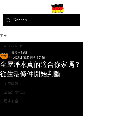
文章
All Posts
優德水顧問
All Posts
1月29日
讀畢需時 5 分鐘
全屋淨水真的適合你家嗎？
軟水
從生活條件開始判斷
前置雜質過濾
全屋除氯
全屋淨水概念
用水安全