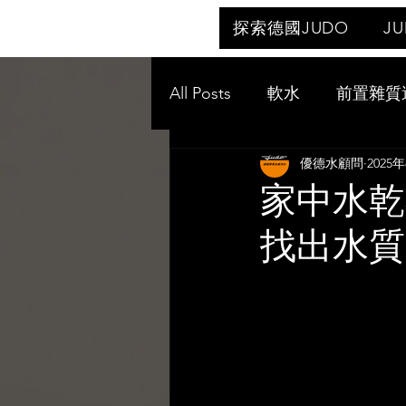
探索德國JUDO
J
All Posts
軟水
前置雜質
優德水顧問
2025
家中水乾
找出水質