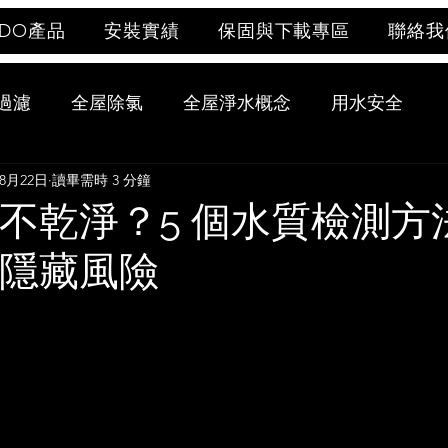
UDO產品
安裝實績
保固與下載專區
聯絡我
過濾
全屋除氯
全屋淨水概念
用水安全
年8月22日
讀畢需時 3 分鐘
不乾淨？5 個水質檢測方
隱藏風險