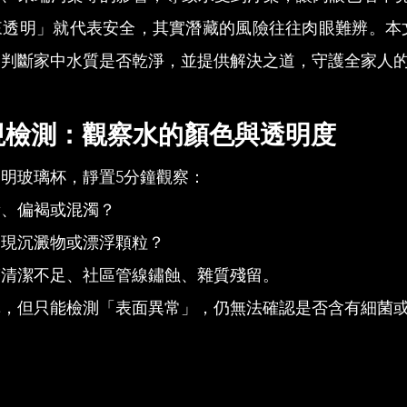
來透明」就代表安全，其實潛藏的風險往往肉眼難辨。本
速判斷家中水質是否乾淨，並提供解決之道，守護全家人
視檢測：觀察水的顏色與透明度
明玻璃杯，靜置5分鐘觀察：
黃、偏褐或混濁？
出現沉澱物或漂浮顆粒？
塔清潔不足、社區管線鏽蝕、雜質殘留。
單，但只能檢測「表面異常」，仍無法確認是否含有細菌