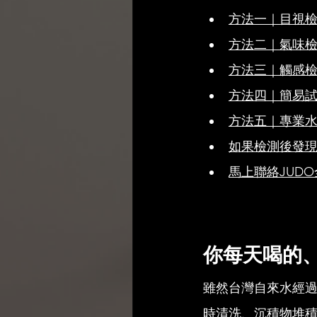
方法一｜目視
方法二｜氣味
方法三｜觸感
方法四｜簡易
方法五｜專業
如果檢測後發
馬上聯絡JUD
你每天喝的
雖然台灣自來水經
時清洗、沉積物堆