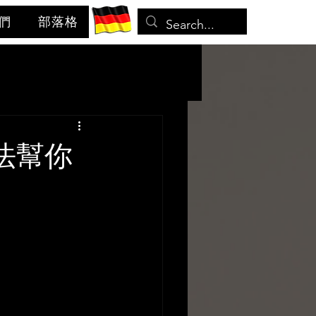
們
部落格
法幫你