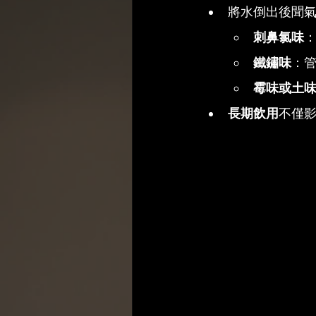
將水倒出後聞
刺鼻氯味
鐵鏽味
：
霉味或土
長期飲用
不僅