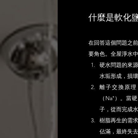
什麼是軟化
在回答這個問題之
要角色。全屋淨水
硬水問題的來源
水垢形成，損
離子交換原理
（Na⁺）。
子，從而完成
樹脂再生的需
佔滿，最終失