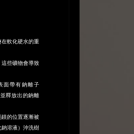
鹽在軟化硬水的重
：
），這些礦物會導致
表面帶有鈉離子
，並釋放出的鈉離
鈣鎂的位置逐漸被
化鈉溶液）沖洗樹