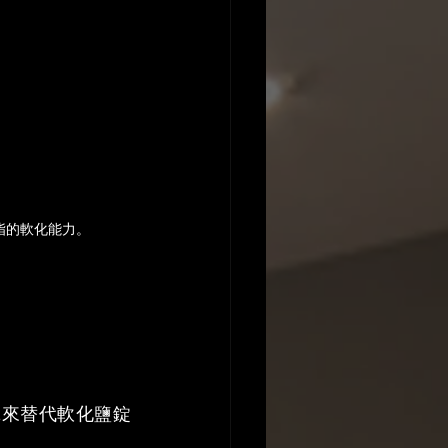
脂的軟化能力。
拿來替代軟化鹽錠