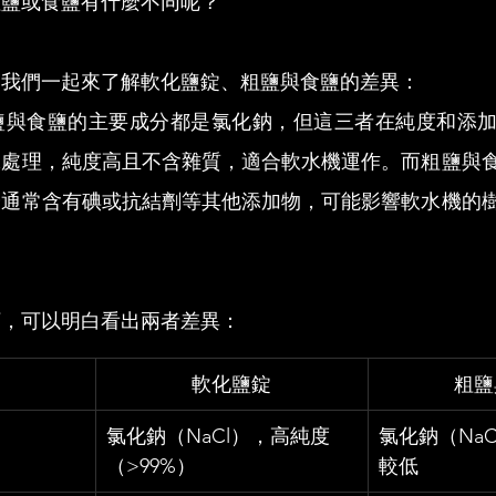
粗鹽或食鹽有什麼不同呢？
，我們一起來了解軟化鹽錠、粗鹽與食鹽的差異：
鹽與食鹽的主要成分都是氯化鈉，但這三者在純度和添
殊處理，純度高且不含雜質，適合軟水機運作。而粗鹽與
分通常含有碘或抗結劑等其他添加物，可能影響軟水機的
。
下，可以明白看出兩者差異：
軟化鹽錠
粗鹽
氯化鈉（NaCl），高純度
氯化鈉（Na
（>99%）
較低