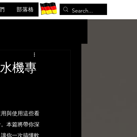
們
部落格
軟水機專
選用與使用這些看
命。本篇將帶你深
，讓你一次搞懂軟