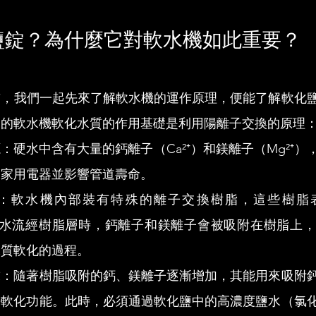
鹽錠？為什麼它對軟水機如此重要？
前，我們一起先來了解軟水機的運作原理，便能了解軟化
中的軟水機軟化水質的作用基礎是利用陽離子交換的原理
：硬水中含有大量的鈣離子（Ca²⁺）和鎂離子（Mg²⁺
壞家用電器並影響管道壽命。
：軟水機內部裝有特殊的離子交換樹脂，這些樹脂
當硬水流經樹脂層時，鈣離子和鎂離子會被吸附在樹脂上
水質軟化的過程。
求：隨著樹脂吸附的鈣、鎂離子逐漸增加，其能用來吸附
去軟化功能。此時，必須通過軟化鹽中的高濃度鹽水（氯