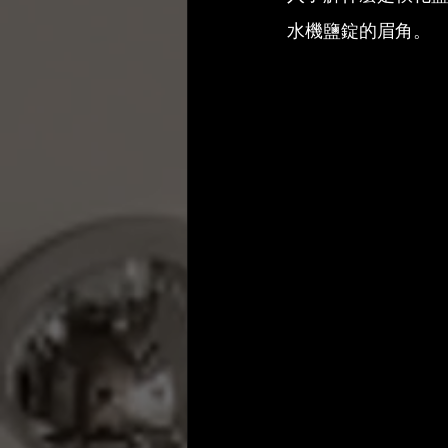
水機鹽錠的眉角。