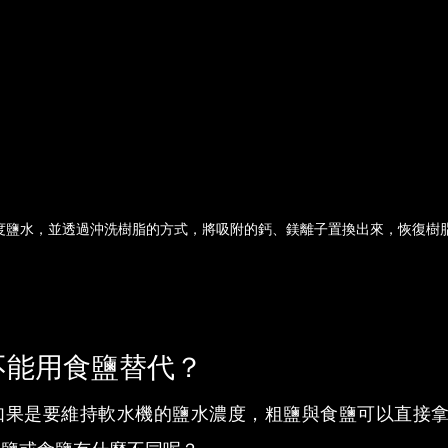
度鹽水，並透過沖洗樹脂的方式，將吸附的鈣、鎂離子置換出來，恢復樹
不能用食鹽替代？
如果是要維持軟水機的鹽水濃度，粗鹽與食鹽可以直接