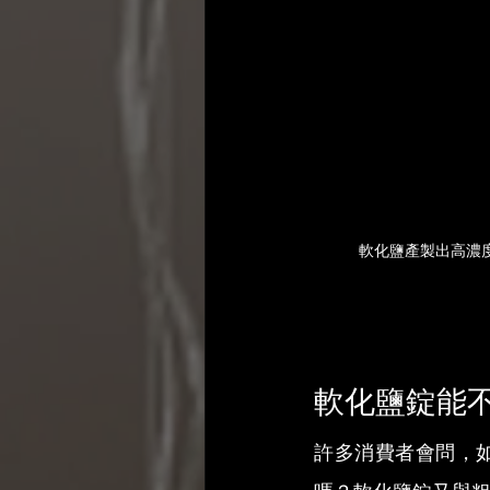
軟化鹽產製出高濃
軟化鹽錠能
許多消費者會問，