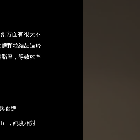
加劑方面有很大不
食鹽顆粒結晶過於
樹脂層，導致效率
與食鹽
Cl），純度相對