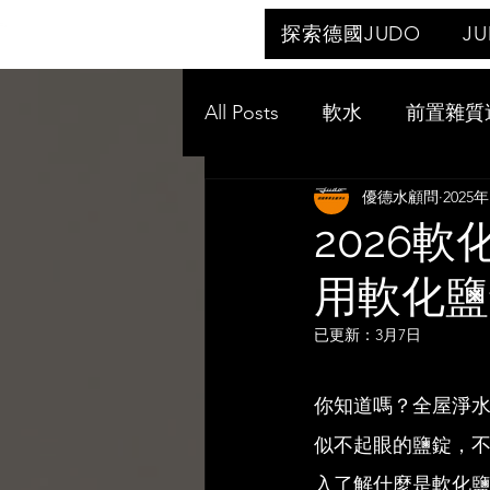
探索德國JUDO
J
All Posts
軟水
前置雜質
優德水顧問
2025
2026
用軟化鹽
已更新：
3月7日
你知道嗎？全屋淨
似不起眼的鹽錠，
入了解什麼是軟化