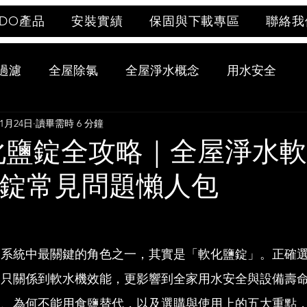
UDO產品
安裝實績
保固與下載專區
聯絡我
過濾
全屋除氯
全屋淨水概念
用水安全
年1月24日
讀畢需時 6 分鐘
軟化鹽錠全攻略｜全屋淨水
錠常見問題懶人包
水系統中最關鍵的角色之一，其實是「軟化鹽錠」。正確
不只關係到軟水機效能，更影響到全家用水安全與設備壽
鹽、為何不能用食鹽替代，以及選購與使用上的五大重點