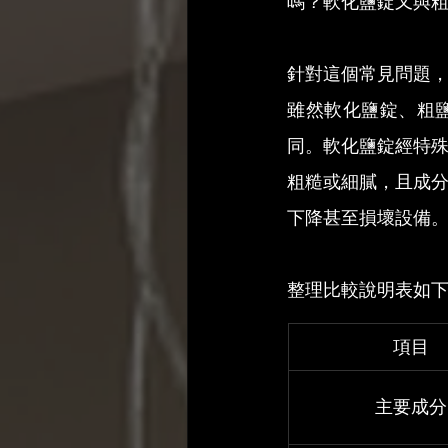
嗎？軟化鹽錠又與
針對這個常見問題
雖然軟化鹽錠、粗
同。軟化鹽錠經特
粗糙或細膩，且成
下降甚至損壞設備
整理比較說明表如
項目
主要成分